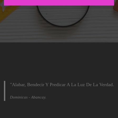
"Alabar, Bendecir Y Predicar A La Luz De La Verdad.
Dominicas - Abancay.